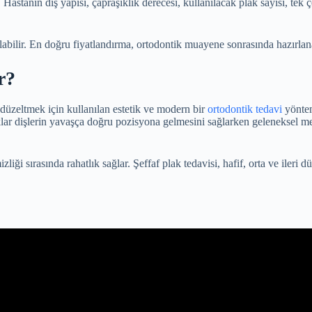
 Hastanın diş yapısı, çapraşıklık derecesi, kullanılacak plak sayısı, tek
labilir. En doğru fiyatlandırma, ortodontik muayene sonrasında hazırlanan
r?
 düzeltmek için kullanılan estetik ve modern bir
ortodontik tedavi
yönte
lar dişlerin yavaşça doğru pozisyona gelmesini sağlarken geleneksel meta
ği sırasında rahatlık sağlar. Şeffaf plak tedavisi, hafif, orta ve ileri dü