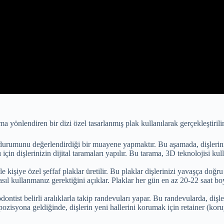
a yönlendiren bir dizi özel tasarlanmış plak kullanılarak gerçekleştirili
in durumunu değerlendirdiği bir muayene yapmaktır. Bu aşamada, dişlerini
için dişlerinizin dijital taramaları yapılır. Bu tarama, 3D teknolojisi ku
kişiye özel şeffaf plaklar üretilir. Bu plaklar dişlerinizi yavaşça doğru
 nasıl kullanmanız gerektiğini açıklar. Plaklar her gün en az 20-22 saat bo
odontist belirli aralıklarla takip randevuları yapar. Bu randevularda, dişle
 pozisyona geldiğinde, dişlerin yeni hallerini korumak için retainer (kor