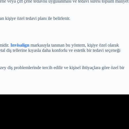
 çene veya çift çene tedavisi uygulanması ve tedavi süresi toplam maliyet
 kişiye özel tedavi planı ile belirlenir.
midir.
Invisalign
markasıyla tanınan bu yöntem, kişiye özel olarak
l diş tellerine kıyasla daha konforlu ve estetik bir tedavi seçeneği
zey diş problemlerinde tercih edilir ve kişisel ihtiyaçlara göre özel bir