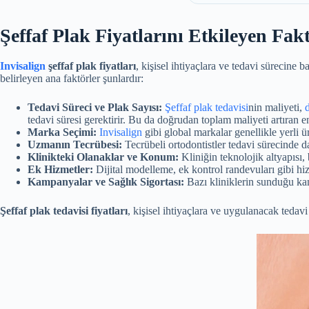
Şeffaf Plak Fiyatlarını Etkileyen Fak
Invisalign
şeffaf plak fiyatları
, kişisel ihtiyaçlara ve tedavi sürecine b
belirleyen ana faktörler şunlardır:
Tedavi Süreci ve Plak Sayısı:
Şeffaf plak tedavisi
nin maliyeti,
tedavi süresi gerektirir. Bu da doğrudan toplam maliyeti artıran en
Marka Seçimi:
Invisalign
gibi global markalar genellikle yerli ür
Uzmanın Tecrübesi:
Tecrübeli ortodontistler tedavi sürecinde d
Klinikteki Olanaklar ve Konum:
Kliniğin teknolojik altyapısı
Ek Hizmetler:
Dijital modelleme, ek kontrol randevuları gibi hizm
Kampanyalar ve Sağlık Sigortası:
Bazı kliniklerin sunduğu kam
Şeffaf plak tedavisi fiyatları
, kişisel ihtiyaçlara ve uygulanacak tedavi