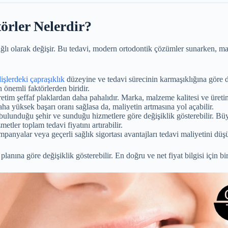
törler Nelerdir?
ağlı olarak değişir. Bu tedavi, modern ortodontik çözümler sunarken, maliye
dişlerdeki çapraşıklık
düzeyine ve tedavi sürecinin karmaşıklığına göre d
 önemli faktörlerden biridir.
etim şeffaf plaklardan daha pahalıdır. Marka, malzeme kalitesi ve üretim t
aha yüksek başarı oranı sağlasa da, maliyetin artmasına yol açabilir.
, bulunduğu şehir ve sunduğu hizmetlere göre değişiklik gösterebilir. Büy
etler toplam tedavi fiyatını artırabilir.
panyalar veya geçerli sağlık sigortası avantajları tedavi maliyetini düşü
 planına göre değişiklik gösterebilir. En doğru ve net fiyat bilgisi için b