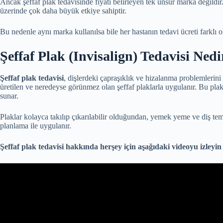
Ancak şeffaf plak tedavisinde fiyatı belirleyen tek unsur marka değildir.
üzerinde çok daha büyük etkiye sahiptir.
Bu nedenle aynı marka kullanılsa bile her hastanın tedavi ücreti farklı o
Şeffaf Plak (Invisalign) Tedavisi Nedi
Şeffaf plak tedavisi
, dişlerdeki çapraşıklık ve hizalanma problemlerini
üretilen ve neredeyse görünmez olan şeffaf plaklarla uygulanır. Bu plak
sunar.
Plaklar kolayca takılıp çıkarılabilir olduğundan, yemek yeme ve diş temizli
planlama ile uygulanır.
Şeffaf plak tedavisi hakkında herşey için aşağıdaki videoyu izleyin