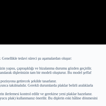
r. Genellikle tedavi süreci şu aşamalardan oluşur:
zin yapısı, çapraşıklığı ve hizalanma durumu gözden geçirilir.
llanılarak dişlerinizin tam bir modeli oluşturur. Bu model şeffaf
 pozisyona getirecek şekilde tasarlanır.
yunca takılmalıdır. Gerekli durumlarda plaklar belirli aralıklarla
rin ilerlemesi kontrol edilir ve gerekirse yeni plaklar hazırlanır.
uyucu plak) kullanmanız önerilir. Bu dişlerin eski hâline dönmesini