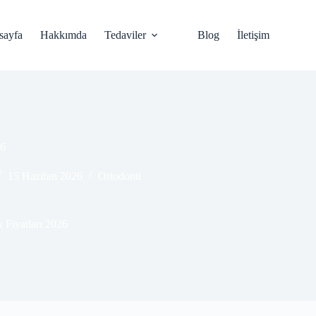
sayfa
Hakkımda
Tedaviler
Blog
İletişim
26
15 Haziran 2026
Ortodonti
k Fiyatları 2026