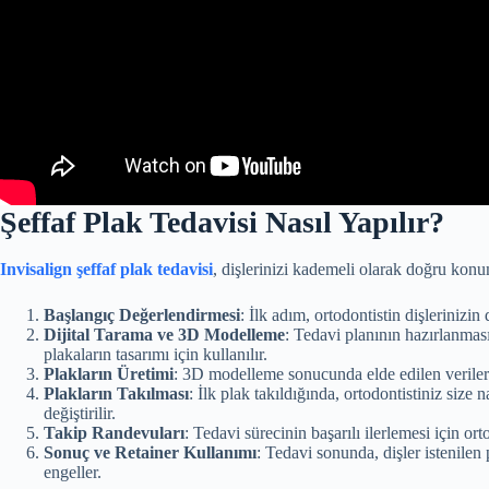
Şeffaf Plak Tedavisi Nasıl Yapılır?
Invisalign şeffaf plak tedavisi
, dişlerinizi kademeli olarak doğru konum
Başlangıç Değerlendirmesi
: İlk adım, ortodontistin dişleriniz
Dijital Tarama ve 3D Modelleme
: Tedavi planının hazırlanması 
plakaların tasarımı için kullanılır.
Plakların Üretimi
: 3D modelleme sonucunda elde edilen verilerle 
Plakların Takılması
: İlk plak takıldığında, ortodontistiniz size
değiştirilir.
Takip Randevuları
: Tedavi sürecinin başarılı ilerlemesi için ort
Sonuç ve Retainer Kullanımı
: Tedavi sonunda, dişler istenilen
engeller.