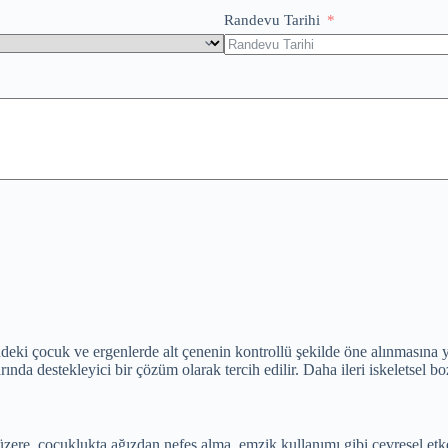
Randevu Tarihi
eki çocuk ve ergenlerde alt çenenin kontrollü şekilde öne alınmasına ya
arında destekleyici bir çözüm olarak tercih edilir. Daha ileri iskeletsel 
k üzere, çocuklukta ağızdan nefes alma, emzik kullanımı gibi çevresel et