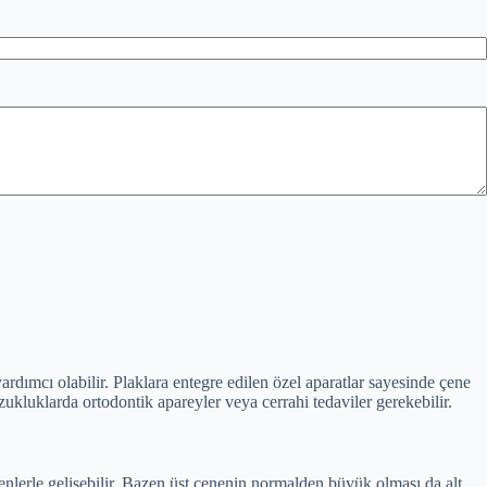
rdımcı olabilir. Plaklara entegre edilen özel aparatlar sayesinde çene
bozukluklarda ortodontik apareyler veya cerrahi tedaviler gerekebilir.
kenlerle gelişebilir. Bazen üst çenenin normalden büyük olması da alt