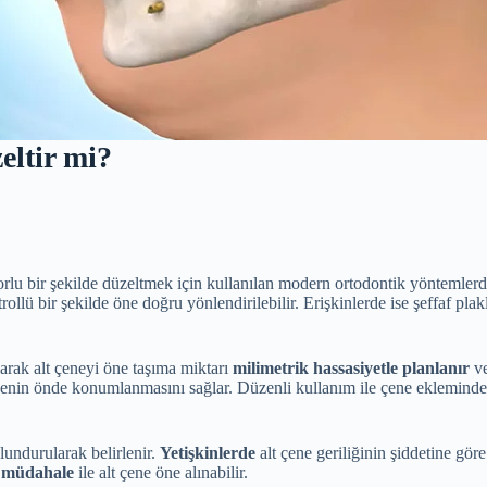
eltir mi?
onforlu bir şekilde düzeltmek için kullanılan modern ortodontik yönteml
rollü bir şekilde öne doğru yönlendirilebilir. Erişkinlerde ise şeffaf plak
ılarak alt çeneyi öne taşıma miktarı
milimetrik hassasiyetle planlanır
ve
 çenenin önde konumlanmasını sağlar. Düzenli kullanım ile çene eklemind
undurularak belirlenir.
Yetişkinlerde
alt çene geriliğinin şiddetine gör
i müdahale
ile alt çene öne alınabilir.