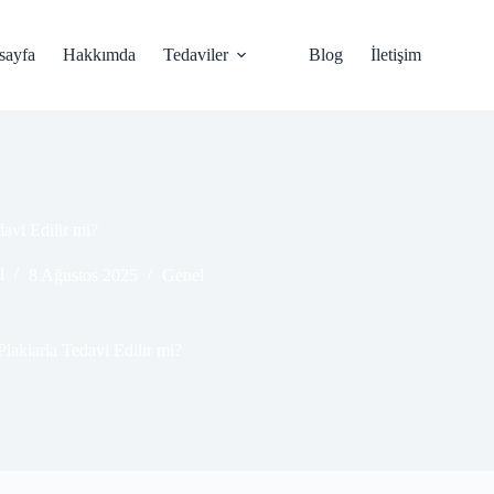
sayfa
Hakkımda
Tedaviler
Blog
İletişim
davi Edilir mi?
l
8 Ağustos 2025
Genel
Plaklarla Tedavi Edilir mi?