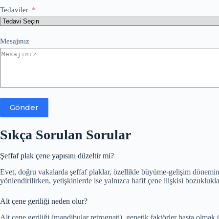
Tedaviler
Mesajınız
Gönder
Sıkça Sorulan Sorular
Şeffaf plak çene yapısını düzeltir mi?
Evet, doğru vakalarda şeffaf plaklar, özellikle büyüme-gelişim dönemind
yönlendirilirken, yetişkinlerde ise yalnızca hafif çene ilişkisi bozuklukl
Alt çene geriliği neden olur?
Alt çene geriliği (mandibular retrognati), genetik faktörler başta olma