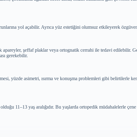
nlarına yol açabilir. Ayrıca yüz estetiğini olumsuz etkileyerek özgüven
 apareyler, şeffaf plaklar veya ortognatik cerrahi ile tedavi edilebilir. 
sı gerekebilir.
rtmesi, yüzde asimetri, ısırma ve konuşma problemleri gibi belirtilerle kend
olduğu 11–13 yaş aralığıdır. Bu yaşlarda ortopedik müdahalelerle çene gel