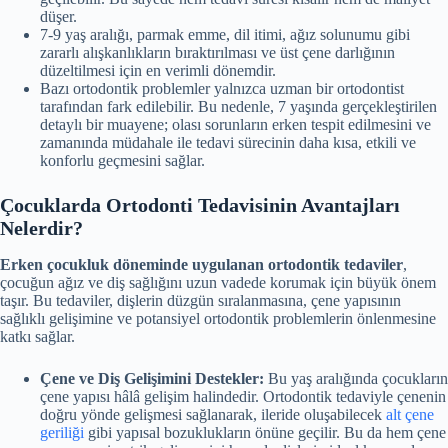
düşer.
7-9 yaş aralığı, parmak emme, dil itimi, ağız solunumu gibi
zararlı alışkanlıkların bıraktırılması ve üst çene darlığının
düzeltilmesi için en verimli dönemdir.
Bazı ortodontik problemler yalnızca uzman bir ortodontist
tarafından fark edilebilir. Bu nedenle, 7 yaşında gerçekleştirilen
detaylı bir muayene; olası sorunların erken tespit edilmesini ve
zamanında müdahale ile tedavi sürecinin daha kısa, etkili ve
konforlu geçmesini sağlar.
Çocuklarda Ortodonti Tedavisinin Avantajları
Nelerdir?
Erken çocukluk döneminde uygulanan ortodontik tedaviler
,
çocuğun ağız ve diş sağlığını uzun vadede korumak için büyük önem
taşır. Bu tedaviler, dişlerin düzgün sıralanmasına, çene yapısının
sağlıklı gelişimine ve potansiyel ortodontik problemlerin önlenmesine
katkı sağlar.
Çene ve Diş Gelişimini Destekler:
Bu yaş aralığında çocukların
çene yapısı hâlâ gelişim halindedir. Ortodontik tedaviyle çenenin
doğru yönde gelişmesi sağlanarak, ileride oluşabilecek
alt çene
geriliği
gibi yapısal bozuklukların önüne geçilir. Bu da hem çene