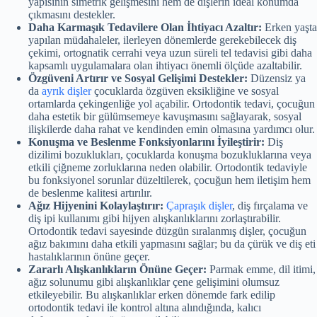
yapısının simetrik gelişmesini hem de dişlerin ideal konumda
çıkmasını destekler.
Daha Karmaşık Tedavilere Olan İhtiyacı Azaltır:
Erken yaşta
yapılan müdahaleler, ilerleyen dönemlerde gerekebilecek diş
çekimi, ortognatik cerrahi veya uzun süreli tel tedavisi gibi daha
kapsamlı uygulamalara olan ihtiyacı önemli ölçüde azaltabilir.
Özgüveni Artırır ve Sosyal Gelişimi Destekler:
Düzensiz ya
da
ayrık dişler
çocuklarda özgüven eksikliğine ve sosyal
ortamlarda çekingenliğe yol açabilir. Ortodontik tedavi, çocuğun
daha estetik bir gülümsemeye kavuşmasını sağlayarak, sosyal
ilişkilerde daha rahat ve kendinden emin olmasına yardımcı olur.
Konuşma ve Beslenme Fonksiyonlarını İyileştirir:
Diş
dizilimi bozuklukları, çocuklarda konuşma bozukluklarına veya
etkili çiğneme zorluklarına neden olabilir. Ortodontik tedaviyle
bu fonksiyonel sorunlar düzeltilerek, çocuğun hem iletişim hem
de beslenme kalitesi artırılır.
Ağız Hijyenini Kolaylaştırır:
Çapraşık dişler
, diş fırçalama ve
diş ipi kullanımı gibi hijyen alışkanlıklarını zorlaştırabilir.
Ortodontik tedavi sayesinde düzgün sıralanmış dişler, çocuğun
ağız bakımını daha etkili yapmasını sağlar; bu da çürük ve diş eti
hastalıklarının önüne geçer.
Zararlı Alışkanlıkların Önüne Geçer:
Parmak emme, dil itimi,
ağız solunumu gibi alışkanlıklar çene gelişimini olumsuz
etkileyebilir. Bu alışkanlıklar erken dönemde fark edilip
ortodontik tedavi ile kontrol altına alındığında, kalıcı