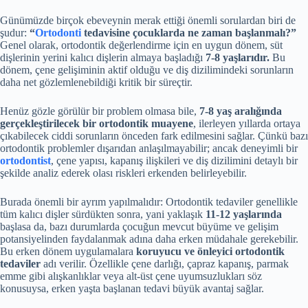
Günümüzde birçok ebeveynin merak ettiği önemli sorulardan biri de
şudur:
“
Ortodonti
tedavisine çocuklarda ne zaman başlanmalı?”
Genel olarak, ortodontik değerlendirme için en uygun dönem, süt
dişlerinin yerini kalıcı dişlerin almaya başladığı
7-8 yaşlarıdır.
Bu
dönem, çene gelişiminin aktif olduğu ve diş dizilimindeki sorunların
daha net gözlemlenebildiği kritik bir süreçtir.
Henüz gözle görülür bir problem olmasa bile,
7-8 yaş aralığında
gerçekleştirilecek bir ortodontik muayene
, ilerleyen yıllarda ortaya
çıkabilecek ciddi sorunların önceden fark edilmesini sağlar. Çünkü bazı
ortodontik problemler dışarıdan anlaşılmayabilir; ancak deneyimli bir
ortodontist
, çene yapısı, kapanış ilişkileri ve diş dizilimini detaylı bir
şekilde analiz ederek olası riskleri erkenden belirleyebilir.
Burada önemli bir ayrım yapılmalıdır: Ortodontik tedaviler genellikle
tüm kalıcı dişler sürdükten sonra, yani yaklaşık
11-12 yaşlarında
başlasa da, bazı durumlarda çocuğun mevcut büyüme ve gelişim
potansiyelinden faydalanmak adına daha erken müdahale gerekebilir.
Bu erken dönem uygulamalara
koruyucu ve önleyici ortodontik
tedaviler
adı verilir. Özellikle çene darlığı, çapraz kapanış, parmak
emme gibi alışkanlıklar veya alt-üst çene uyumsuzlukları söz
konusuysa, erken yaşta başlanan tedavi büyük avantaj sağlar.