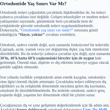
Ortodontide Yaş Sınırı Var Mı?
Ortodontik tedavi çoğunlukla çocuklarla ilişkilendirilse de, bu tedavi
yalnızca çocuklara özel değildir. Gelişen teknolojiler ve modern tedavi
yaklaşımları sayesinde, günümüzde hem çocuklarda hem de
yetişkinlerde güvenle ortodontik tedavi uygulanabilmektedir.
Dolayısıyla, “
Ortodontide yaş sınırı var mıdır?
” sorusuna gönül
rahatlığıyla
“Hayır, yoktur”
cevabını verebiliriz.
Ortodonti, sadece estetik değil, aynı zamanda fonksiyonel bir tedavidir.
Çapraşık, ayrık, yamuk veya yer değiştirmiş dişler, yaş fark etmeksizin
düzeltilebilir. Bu da tedaviyi yalnızca çocuklar için değil, aynı zamanda
30’lu, 40’lı hatta 60’lı yaşlarındaki bireyler için de uygun
hale
getirmiştir. Önemli olan, dişlerin ve diş etlerinin tedaviye uygun olacak
şekilde sağlıklı olmasıdır.
Son yıllarda özellikle yetişkinlerde artan estetik kaygılar, ortodontiye
olan ilgiyi önemli ölçüde artırmıştır. Çocuklukta tedavi edilmeyen diş
eğrilikleri ya da yetişkinlik döneminde meydana gelen diş kaymaları,
ortodonti ile düzeltilebilmektedir. Bu nedenle ortodonti, sadece genç
yaşlarda değil, yaşamın her döneminde etkili bir çözüm sunar.
Çocuğunuzun diş ve çene gelişimini değerlendirmek için ilk adımı atın.
Aşağıdaki
formu doldurarak
ortodonti doktorumuz
Uzm. Dr. Halil