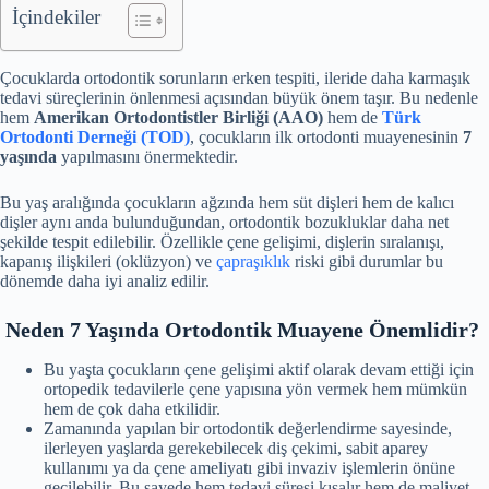
İçindekiler
Çocuklarda ortodontik sorunların erken tespiti, ileride daha karmaşık
tedavi süreçlerinin önlenmesi açısından büyük önem taşır. Bu nedenle
hem
Amerikan Ortodontistler Birliği (AAO)
hem de
Türk
Ortodonti Derneği (TOD)
, çocukların ilk ortodonti muayenesinin
7
yaşında
yapılmasını önermektedir.
Bu yaş aralığında çocukların ağzında hem süt dişleri hem de kalıcı
dişler aynı anda bulunduğundan, ortodontik bozukluklar daha net
şekilde tespit edilebilir. Özellikle çene gelişimi, dişlerin sıralanışı,
kapanış ilişkileri (oklüzyon) ve
çapraşıklık
riski gibi durumlar bu
dönemde daha iyi analiz edilir.
Neden 7 Yaşında Ortodontik Muayene Önemlidir?
Bu yaşta çocukların çene gelişimi aktif olarak devam ettiği için
ortopedik tedavilerle çene yapısına yön vermek hem mümkün
hem de çok daha etkilidir.
Zamanında yapılan bir ortodontik değerlendirme sayesinde,
ilerleyen yaşlarda gerekebilecek diş çekimi, sabit aparey
kullanımı ya da çene ameliyatı gibi invaziv işlemlerin önüne
geçilebilir. Bu sayede hem tedavi süresi kısalır hem de maliyet