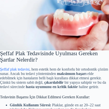
Şeffaf Plak Tedavisinde Uyulması Gereken
Şartlar Nelerdir?
Şeffaf plak tedavisi
, hem estetik hem de konforlu bir ortodontik çözüm
sunar. Ancak bu tedavi yönteminden
maksimum başarı
elde
edebilmek için hastaların belli başlı kurallara dikkat etmesi gerekir.
Çünkü bu sistem sabit değil,
çıkarılabilir
bir yapıya sahiptir ve bu da
tedavi sürecinde
hasta uyumunu en kritik faktör
haline getirir.
Tedavinin Başarısı İçin Dikkat Edilmesi Gereken Kurallar:
Günlük Kullanım Süresi:
Plaklar, günde en az 20–22 saat