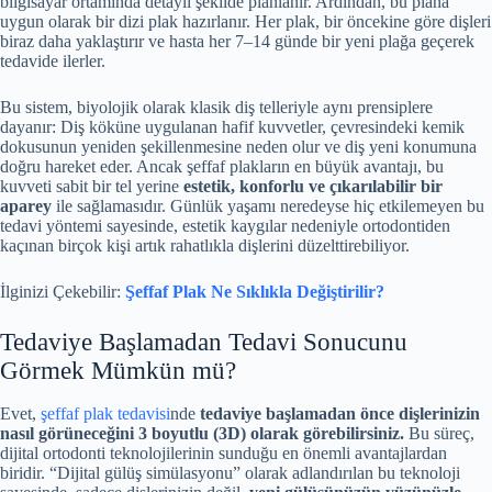
bilgisayar ortamında detaylı şekilde planlanır. Ardından, bu plana
uygun olarak bir dizi plak hazırlanır. Her plak, bir öncekine göre dişleri
biraz daha yaklaştırır ve hasta her 7–14 günde bir yeni plağa geçerek
tedavide ilerler.
Bu sistem, biyolojik olarak klasik diş telleriyle aynı prensiplere
dayanır: Diş köküne uygulanan hafif kuvvetler, çevresindeki kemik
dokusunun yeniden şekillenmesine neden olur ve diş yeni konumuna
doğru hareket eder. Ancak şeffaf plakların en büyük avantajı, bu
kuvveti sabit bir tel yerine
estetik, konforlu ve çıkarılabilir bir
aparey
ile sağlamasıdır. Günlük yaşamı neredeyse hiç etkilemeyen bu
tedavi yöntemi sayesinde, estetik kaygılar nedeniyle ortodontiden
kaçınan birçok kişi artık rahatlıkla dişlerini düzelttirebiliyor.
İlginizi Çekebilir:
Şeffaf Plak Ne Sıklıkla Değiştirilir?
Tedaviye Başlamadan Tedavi Sonucunu
Görmek Mümkün mü?
Evet,
şeffaf plak tedavisi
nde
tedaviye başlamadan önce dişlerinizin
nasıl görüneceğini 3 boyutlu (3D) olarak görebilirsiniz.
Bu süreç,
dijital ortodonti teknolojilerinin sunduğu en önemli avantajlardan
biridir. “Dijital gülüş simülasyonu” olarak adlandırılan bu teknoloji