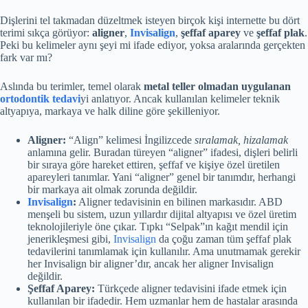
Dişlerini tel takmadan düzeltmek isteyen birçok kişi internette bu dört
terimi sıkça görüyor:
aligner
,
Invisalign
,
şeffaf aparey
ve
şeffaf plak
.
Peki bu kelimeler aynı şeyi mi ifade ediyor, yoksa aralarında gerçekten
fark var mı?
Aslında bu terimler, temel olarak
metal teller olmadan uygulanan
ortodontik tedavi
yi anlatıyor. Ancak kullanılan kelimeler teknik
altyapıya, markaya ve halk diline göre şekilleniyor.
Aligner:
“Align” kelimesi İngilizcede
sıralamak, hizalamak
anlamına gelir. Buradan türeyen “aligner” ifadesi, dişleri belirli
bir sıraya göre hareket ettiren, şeffaf ve kişiye özel üretilen
apareyleri tanımlar. Yani “aligner” genel bir tanımdır, herhangi
bir markaya ait olmak zorunda değildir.
Invisalign
:
Aligner tedavisinin en bilinen markasıdır. ABD
menşeli bu sistem, uzun yıllardır dijital altyapısı ve özel üretim
teknolojileriyle öne çıkar. Tıpkı “Selpak”ın kağıt mendil için
jenerikleşmesi gibi,
Invisalign
da çoğu zaman tüm şeffaf plak
tedavilerini tanımlamak için kullanılır. Ama unutmamak gerekir
her Invisalign bir aligner’dır, ancak her aligner Invisalign
değildir.
Şeffaf Aparey:
Türkçede aligner tedavisini ifade etmek için
kullanılan bir ifadedir. Hem uzmanlar hem de hastalar arasında