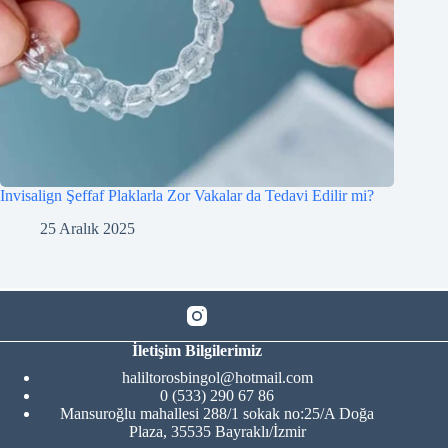
Invisalign Şeffaf Plaklarla Zor Vakalar da Tedavi Edilir mi?
25 Aralık 2025
İletişim Bilgilerimiz
haliltorosbingol@hotmail.com
0 (533) 290 67 86
Mansuroğlu mahallesi 288/1 sokak no:25/A Doğa
Plaza, 35535 Bayraklı/İzmir