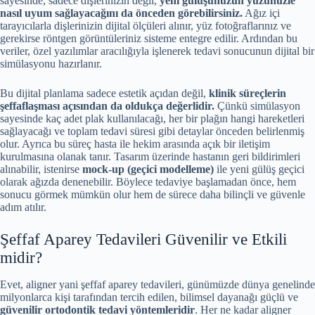
sayesinde, sadece dişlerinizin değil,
yeni gülüşünüzün yüzünüzle
nasıl uyum sağlayacağını da önceden görebilirsiniz.
Ağız içi
tarayıcılarla dişlerinizin dijital ölçüleri alınır, yüz fotoğraflarınız ve
gerekirse röntgen görüntüleriniz sisteme entegre edilir. Ardından bu
veriler, özel yazılımlar aracılığıyla işlenerek tedavi sonucunun dijital bir
simülasyonu hazırlanır.
Bu dijital planlama sadece estetik açıdan değil,
klinik süreçlerin
şeffaflaşması açısından da oldukça değerlidir.
Çünkü simülasyon
sayesinde kaç adet plak kullanılacağı, her bir plağın hangi hareketleri
sağlayacağı ve toplam tedavi süresi gibi detaylar önceden belirlenmiş
olur. Ayrıca bu süreç hasta ile hekim arasında açık bir iletişim
kurulmasına olanak tanır. Tasarım üzerinde hastanın geri bildirimleri
alınabilir, istenirse
mock-up (geçici modelleme)
ile yeni gülüş geçici
olarak ağızda denenebilir. Böylece tedaviye başlamadan önce, hem
sonucu görmek mümkün olur hem de sürece daha bilinçli ve güvenle
adım atılır.
Şeffaf Aparey Tedavileri Güvenilir ve Etkili
midir?
Evet, aligner yani şeffaf aparey tedavileri, günümüzde dünya genelinde
milyonlarca kişi tarafından tercih edilen, bilimsel dayanağı güçlü ve
güvenilir ortodontik tedavi yöntemleridir
. Her ne kadar aligner