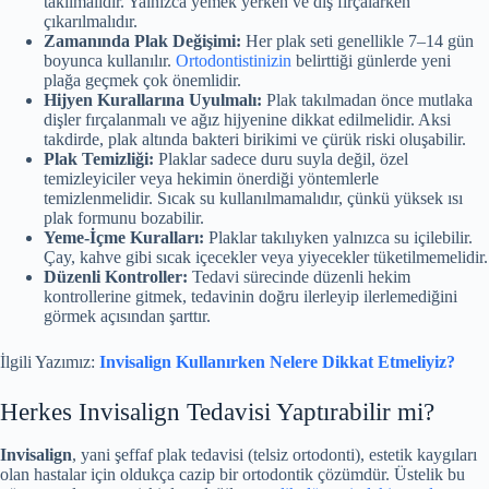
takılmalıdır. Yalnızca yemek yerken ve diş fırçalarken
çıkarılmalıdır.
Zamanında Plak Değişimi:
Her plak seti genellikle 7–14 gün
boyunca kullanılır.
Ortodontistinizin
belirttiği günlerde yeni
plağa geçmek çok önemlidir.
Hijyen Kurallarına Uyulmalı:
Plak takılmadan önce mutlaka
dişler fırçalanmalı ve ağız hijyenine dikkat edilmelidir. Aksi
takdirde, plak altında bakteri birikimi ve çürük riski oluşabilir.
Plak Temizliği:
Plaklar sadece duru suyla değil, özel
temizleyiciler veya hekimin önerdiği yöntemlerle
temizlenmelidir. Sıcak su kullanılmamalıdır, çünkü yüksek ısı
plak formunu bozabilir.
Yeme-İçme Kuralları:
Plaklar takılıyken yalnızca su içilebilir.
Çay, kahve gibi sıcak içecekler veya yiyecekler tüketilmemelidir.
Düzenli Kontroller:
Tedavi sürecinde düzenli hekim
kontrollerine gitmek, tedavinin doğru ilerleyip ilerlemediğini
görmek açısından şarttır.
İlgili Yazımız:
Invisalign Kullanırken Nelere Dikkat Etmeliyiz?
Herkes Invisalign Tedavisi Yaptırabilir mi?
Invisalign
, yani şeffaf plak tedavisi (telsiz ortodonti), estetik kaygıları
olan hastalar için oldukça cazip bir ortodontik çözümdür. Üstelik bu