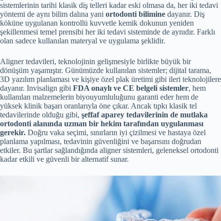
sistemlerinin tarihi klasik diş telleri kadar eski olmasa da, her iki tedavi
yöntemi de aynı bilim dalına yani
ortodonti bilimine
dayanır. Diş
köküne uygulanan kontrollü kuvvetle kemik dokunun yeniden
şekillenmesi temel prensibi her iki tedavi sisteminde de aynıdır. Farklı
olan sadece kullanılan materyal ve uygulama şeklidir.
Aligner tedavileri, teknolojinin gelişmesiyle birlikte büyük bir
dönüşüm yaşamıştır. Günümüzde kullanılan sistemler; dijital tarama,
3D yazılım planlaması ve kişiye özel plak üretimi gibi ileri teknolojilere
dayanır. Invisalign gibi
FDA onaylı ve CE belgeli sistemler
, hem
kullanılan malzemelerin biyouyumluluğunu garanti eder hem de
yüksek klinik başarı oranlarıyla öne çıkar. Ancak tıpkı klasik tel
tedavilerinde olduğu gibi,
şeffaf aparey tedavilerinin de mutlaka
ortodonti alanında uzman bir hekim tarafından uygulanması
gerekir.
Doğru vaka seçimi, sınırların iyi çizilmesi ve hastaya özel
planlama yapılması, tedavinin güvenliğini ve başarısını doğrudan
etkiler. Bu şartlar sağlandığında aligner sistemleri, geleneksel ortodonti
kadar etkili ve güvenli bir alternatif sunar.